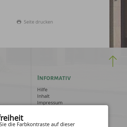
Seite drucken
Informativ
Hilfe
Inhalt
Impressum
Datenschutzerklärung
Barrierefreiheit
reiheit
Kontrast
Sie die Farbkontraste auf dieser