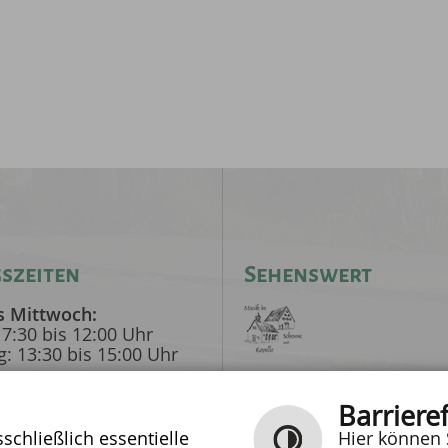
szeiten
Sehenswert
s Mittwoch:
 7:30 bis 12:00 Uhr
: 13:30 bis 15:00 Uhr
Musik in Scheune
g:
und Kapelle
Barrieref
 9:00 bis 12:00 Uhr
: 15:00 bis 18:00 Uhr
chließlich essentielle
Hier können 