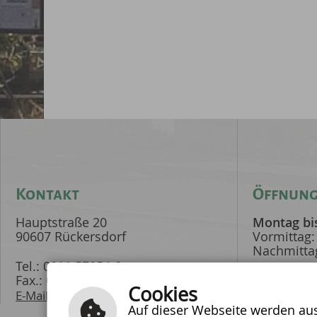
Kontakt
Öffnung
Hauptstraße 20
Montag bi
90607 Rückersdorf
Vormittag:
Nachmittag
Tel.: 0911 57054-0
Donnersta
Fax.: 0911 57054-40
Cookies
Vormittag:
E-Mail schreiben
Nachmittag
Auf dieser Webseite werden auss