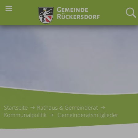
Startseite
Rathaus & Gemeinderat
Kommunalpolitik
Gemeinderatsmitglieder