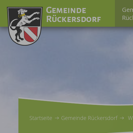
Gem
Rüc
Startseite
Gemeinde Rückersdorf
W