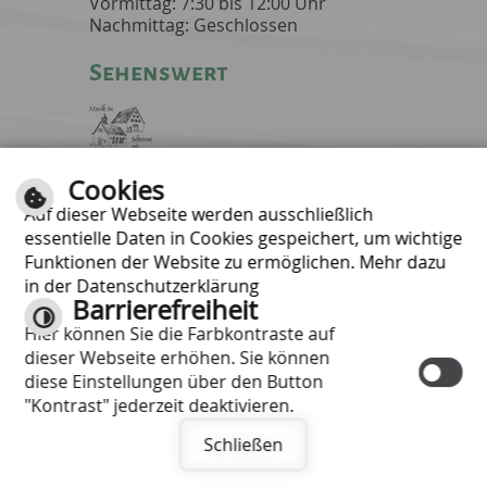
Vormittag: 7:30 bis 12:00 Uhr
Nachmittag: Geschlossen
Sehenswert
Cookies
Musik in Scheune
und Kapelle
Auf dieser Webseite werden ausschließlich
essentielle Daten in Cookies gespeichert, um wichtige
Informativ
Funktionen der Website zu ermöglichen. Mehr dazu
in der Datenschutzerklärung
Hilfe
Barrierefreiheit
Inhalt
Hier können Sie die Farbkontraste auf
Impressum
dieser Webseite erhöhen. Sie können
Datenschutzerklärung
diese Einstellungen über den Button
Barrierefreiheit
"Kontrast" jederzeit deaktivieren.
Kontrast
Schließen
Leichte Sprache