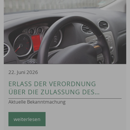
22. Juni 2026
ERLASS DER VERORDNUNG
ÜBER DIE ZULASSUNG DES
BETRIEBS VON
Aktuelle Bekanntmachung
AUTOWASCHANLAGEN AN
SONN- UND FEIERTAGEN IN DER
weiterlesen
GEMEINDE RÜCKERSDORF