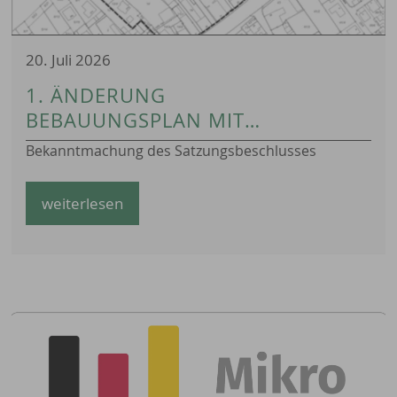
20. Juli 2026
1. ÄNDERUNG
BEBAUUNGSPLAN MIT
GRÜNORDNUNGSPLAN 16/1
Bekanntmachung des Satzungsbeschlusses
FÜR DAS GEBIET NORD-ÖSTLICH
ORTSMITTE ZWISCHEN
weiterlesen
HAUPTSTRASSE 41A UND B
ERGSTRASSE