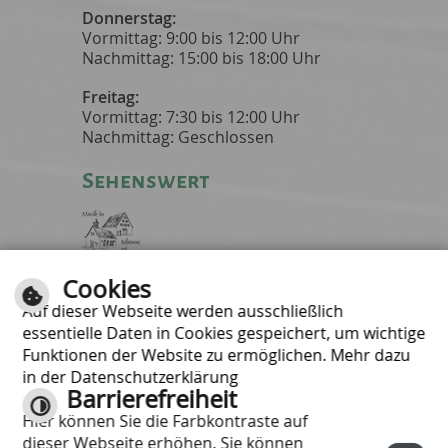
Donnerstag:
Vormittag: 9:00 bis 12:00 Uhr
Nachmittag: 15:00 bis 18:00 Uhr
Freitag:
Vormittag: 7:30 bis 12:00 Uhr
Nachmittag: Geschlossen
Sehenswert
Cookies
Musik in Scheune
und Kapelle
Auf dieser Webseite werden ausschließlich
essentielle Daten in Cookies gespeichert, um wichtige
Informativ
Funktionen der Website zu ermöglichen. Mehr dazu
in der Datenschutzerklärung
Hilfe
Barrierefreiheit
Inhalt
Hier können Sie die Farbkontraste auf
Impressum
dieser Webseite erhöhen. Sie können