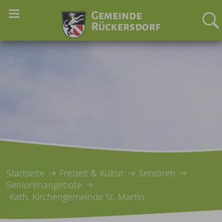
Startseite
Freizeit & Kultur
Senioren
Seniorenangebote
Kath. Kirchengemeinde St. Martin