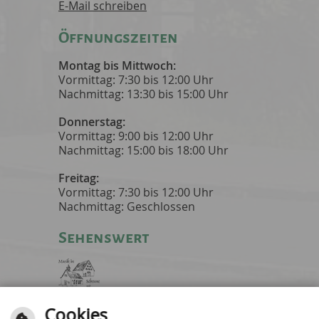
E-Mail schreiben
Öffnungszeiten
Montag bis Mittwoch:
Vormittag: 7:30 bis 12:00 Uhr
Nachmittag: 13:30 bis 15:00 Uhr
Donnerstag:
Vormittag: 9:00 bis 12:00 Uhr
Nachmittag: 15:00 bis 18:00 Uhr
Freitag:
Vormittag: 7:30 bis 12:00 Uhr
Nachmittag: Geschlossen
Sehenswert
Cookies
Musik in Scheune