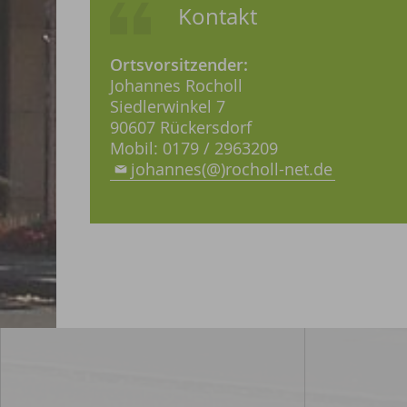
Kontakt
Ortsvorsitzender:
Johannes Rocholl
Siedlerwinkel 7
90607 Rückersdorf
Mobil: 0179 / 2963209
johannes(@)rocholl-net.de