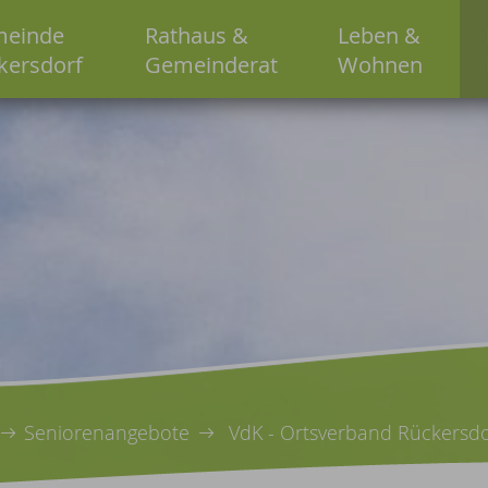
einde
Rathaus &
Leben &
kersdorf
Gemeinderat
Wohnen
Seniorenangebote
VdK - Ortsverband Rückersdo